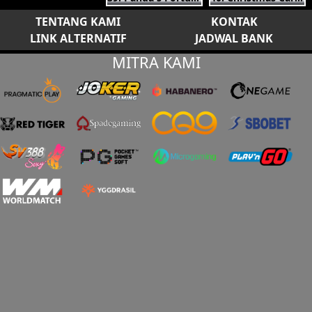
TENTANG KAMI
KONTAK
LINK ALTERNATIF
JADWAL BANK
MITRA KAMI