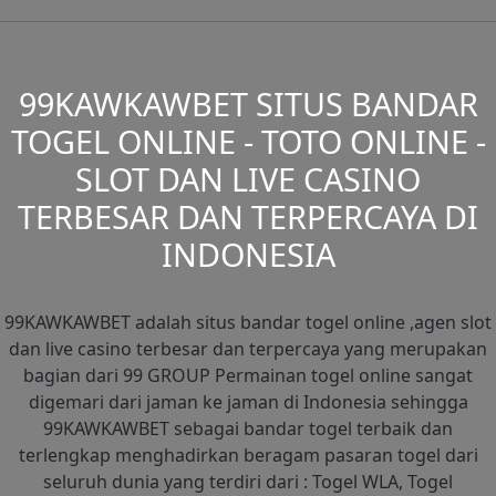
99KAWKAWBET SITUS BANDAR
TOGEL ONLINE - TOTO ONLINE -
SLOT DAN LIVE CASINO
TERBESAR DAN TERPERCAYA DI
INDONESIA
99KAWKAWBET adalah situs bandar togel online ,agen slot
dan live casino terbesar dan terpercaya yang merupakan
bagian dari 99 GROUP Permainan togel online sangat
digemari dari jaman ke jaman di Indonesia sehingga
99KAWKAWBET sebagai bandar togel terbaik dan
terlengkap menghadirkan beragam pasaran togel dari
seluruh dunia yang terdiri dari : Togel WLA, Togel