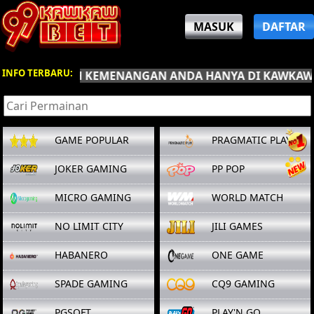
MASUK
DAFTAR
INFO TERBARU:
AINAN. RAIH KEMENANGAN ANDA HANYA DI KAWKAWBET 
GAME POPULAR
PRAGMATIC PLAY
JOKER GAMING
PP POP
MICRO GAMING
WORLD MATCH
NO LIMIT CITY
JILI GAMES
HABANERO
ONE GAME
SPADE GAMING
CQ9 GAMING
PGSOFT
PLAY'N GO