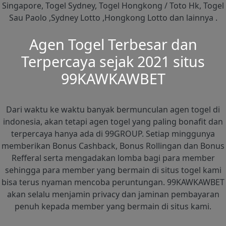
Singapore, Togel Sydney, Togel Hongkong / Toto Hk, Togel
Sau Paolo ,Sydney Lotto ,Hongkong Lotto dan lainnya .
Agen Togel Terbesar dan
Terpercaya sejak 2021 situs
99KAWKAWBET
Dari waktu ke waktu banyak bermunculan agen togel di
indonesia, akan tetapi agen togel yang paling bonafit dan
terpercaya hanya ada di 99GROUP. Setiap minggunya
memberikan Bonus Cashback, Bonus Rollingan dan Bonus
Refferal serta mengadakan lomba bagi para member
sehingga para member yang bermain di situs togel kami
bisa terus nyaman mencoba peruntungan. 99KAWKAWBET
akan selalu menjamin privacy dan jaminan pembayaran
penuh kepada member yang bermain di situs kami.